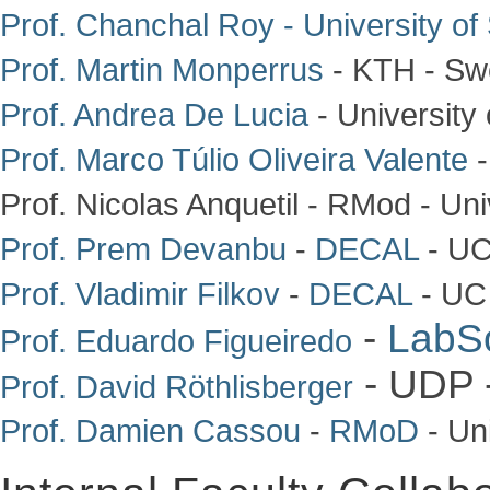
Prof. Chanchal Roy
- University o
Prof. Martin Monperrus
- KTH - Sw
Prof. Andrea De Lucia
- University 
Prof. Marco Túlio Oliveira Valente
Prof. Nicolas Anquetil - RMod - Uni
Prof. Prem Devanbu
-
DECAL
- UC
Prof. Vladimir Filkov
-
DECAL
- UC
-
LabSo
Prof. Eduardo Figueiredo
- UDP -
Prof. David Röthlisberger
Prof. Damien Cassou
-
RMoD
- Uni